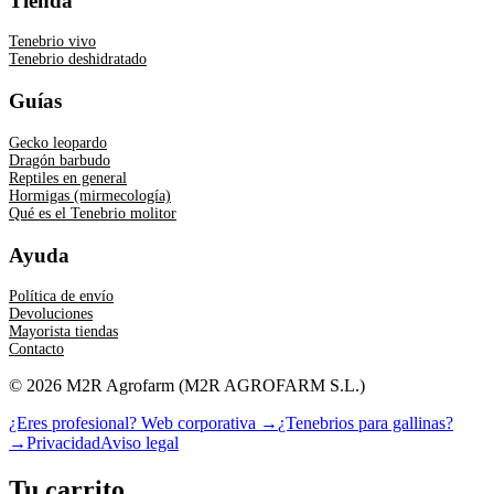
Tienda
Tenebrio vivo
Tenebrio deshidratado
Guías
Gecko leopardo
Dragón barbudo
Reptiles en general
Hormigas (mirmecología)
Qué es el Tenebrio molitor
Ayuda
Política de envío
Devoluciones
Mayorista tiendas
Contacto
©
2026
M2R Agrofarm
(
M2R AGROFARM S.L.
)
¿Eres profesional? Web corporativa →
¿Tenebrios para gallinas?
→
Privacidad
Aviso legal
Tu carrito