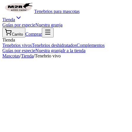
Tenebrios para mascotas
Tienda
Guías por especie
Nuestra granja
Comprar
Carrito
Tienda
Tenebrios vivos
Tenebrios deshidratados
Complementos
Guías por especie
Nuestra granja
Ir a la tienda
Mascotas
/
Tienda
/
Tenebrio vivo