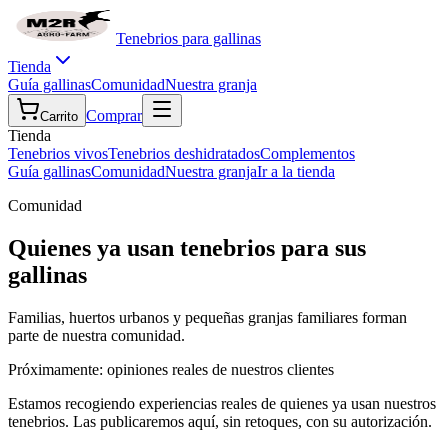
Tenebrios para gallinas
Tienda
Guía gallinas
Comunidad
Nuestra granja
Comprar
Carrito
Tienda
Tenebrios vivos
Tenebrios deshidratados
Complementos
Guía gallinas
Comunidad
Nuestra granja
Ir a la tienda
Comunidad
Quienes ya usan tenebrios para sus
gallinas
Familias, huertos urbanos y pequeñas granjas familiares forman
parte de nuestra comunidad.
Próximamente: opiniones reales de nuestros clientes
Estamos recogiendo experiencias reales de quienes ya usan nuestros
tenebrios. Las publicaremos aquí, sin retoques, con su autorización.