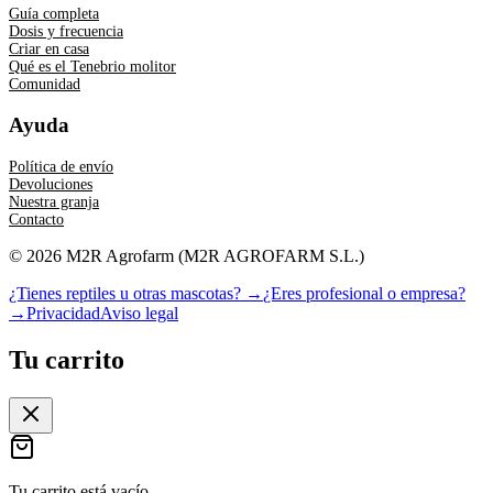
Guía completa
Dosis y frecuencia
Criar en casa
Qué es el Tenebrio molitor
Comunidad
Ayuda
Política de envío
Devoluciones
Nuestra granja
Contacto
©
2026
M2R Agrofarm
(
M2R AGROFARM S.L.
)
¿Tienes reptiles u otras mascotas? →
¿Eres profesional o empresa?
→
Privacidad
Aviso legal
Tu carrito
Tu carrito está vacío