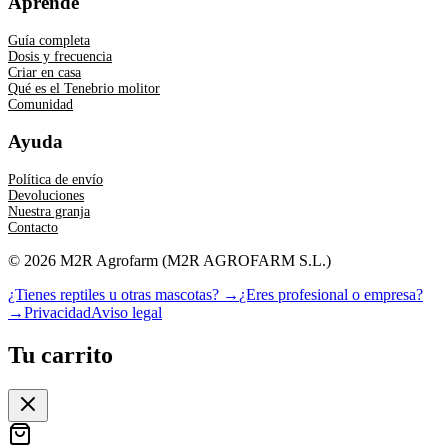
Aprende
Guía completa
Dosis y frecuencia
Criar en casa
Qué es el Tenebrio molitor
Comunidad
Ayuda
Política de envío
Devoluciones
Nuestra granja
Contacto
©
2026
M2R Agrofarm
(
M2R AGROFARM S.L.
)
¿Tienes reptiles u otras mascotas? →
¿Eres profesional o empresa?
→
Privacidad
Aviso legal
Tu carrito