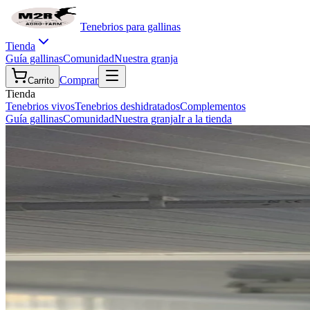
Tenebrios para gallinas
Tienda
Guía gallinas
Comunidad
Nuestra granja
Comprar
Carrito
Tienda
Tenebrios vivos
Tenebrios deshidratados
Complementos
Guía gallinas
Comunidad
Nuestra granja
Ir a la tienda