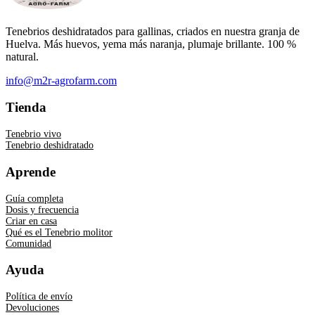
Tenebrios deshidratados para gallinas, criados en nuestra granja de
Huelva. Más huevos, yema más naranja, plumaje brillante. 100 %
natural.
info@m2r-agrofarm.com
Tienda
Tenebrio vivo
Tenebrio deshidratado
Aprende
Guía completa
Dosis y frecuencia
Criar en casa
Qué es el Tenebrio molitor
Comunidad
Ayuda
Política de envío
Devoluciones