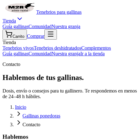
Tenebrios para gallinas
Tienda
Guía gallinas
Comunidad
Nuestra granja
Comprar
Carrito
Tienda
Tenebrios vivos
Tenebrios deshidratados
Complementos
Guía gallinas
Comunidad
Nuestra granja
Ir a la tienda
Contacto
Hablemos de tus
gallinas
.
Dosis, envío o consejos para tu gallinero. Te respondemos en menos
de 24–48 h hábiles.
Inicio
Gallinas ponedoras
Contacto
Hablemos