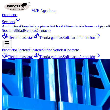
M2R Agrofarm
Productos
Sectores
Acuicultura
Ganadería y pienso
Pet food
Alimentación humana
Agricul
Sostenibilidad
Noticias
Contacto
Tienda mascotas
Tienda gallinas
Solicitar información
Productos
Sectores
Sostenibilidad
Noticias
Contacto
Tienda mascotas
Tienda gallinas
Solicitar información