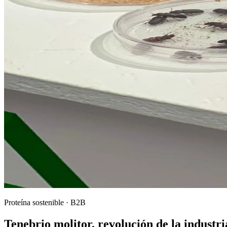
Proteína sostenible · B2B
Tenebrio molitor,
revolución
de la industri