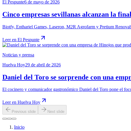
El Pespunte
6 de mayo de 2026
Cinco empresas sevillanas alcanzan la fin
Biotfy, Enthariel Games, Laseron, M2R Agrofarm y Pretium Renovable
Leer en
El Pespunte
Noticias y prensa
Huelva Hoy
29 de abril de 2026
Daniel del Toro se sorprende con una empr
El cocinero y comunicador gastronómico Daniel del Toro pone el foc
Leer en
Huelva Hoy
Previous slide
Next slide
Inicio