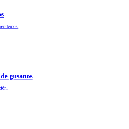
os
prendemos.
 de gusanos
ción.