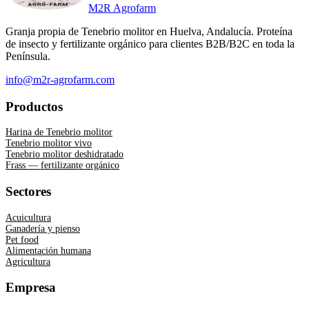
M2R Agrofarm
Granja propia de Tenebrio molitor en
Huelva, Andalucía
. Proteína
de insecto y fertilizante orgánico para clientes B2B/B2C en toda la
Península.
info@m2r-agrofarm.com
Productos
Harina de Tenebrio molitor
Tenebrio molitor vivo
Tenebrio molitor deshidratado
Frass — fertilizante orgánico
Sectores
Acuicultura
Ganadería y pienso
Pet food
Alimentación humana
Agricultura
Empresa